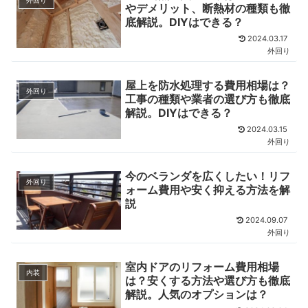
外回り
やデメリット、断熱材の種類も徹
底解説。DIYはできる？
2024.03.17
外回り
屋上を防水処理する費用相場は？
外回り
工事の種類や業者の選び方も徹底
解説。DIYはできる？
2024.03.15
外回り
今のベランダを広くしたい！リフ
外回り
ォーム費用や安く抑える方法を解
説
2024.09.07
外回り
室内ドアのリフォーム費用相場
内装
は？安くする方法や選び方も徹底
解説。人気のオプションは？