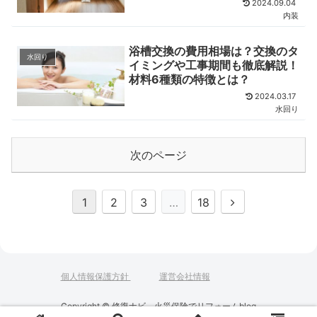
2024.09.04
内装
浴槽交換の費用相場は？交換のタ
水回り
イミングや工事期間も徹底解説！
材料6種類の特徴とは？
2024.03.17
水回り
次のページ
次
1
2
3
…
18
へ
個人情報保護方針
運営会社情報
Copyright © 修復ナビ 火災保険でリフォームblog