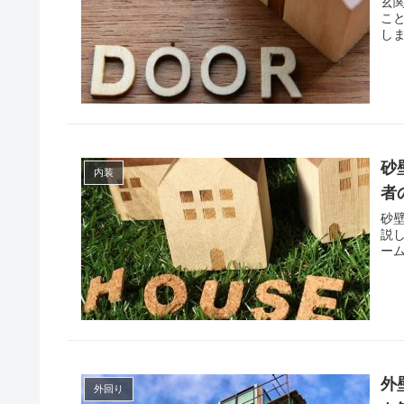
玄
こ
し
砂
内装
者
砂
説
ー
外
外回り