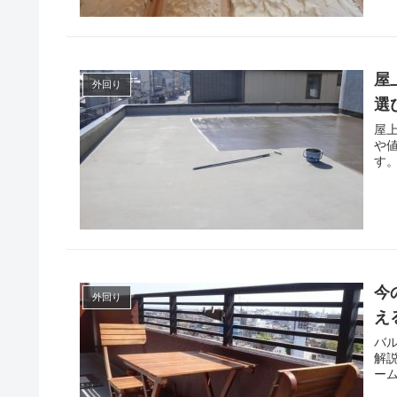
屋
外回り
選
屋
や
す
今
外回り
え
バ
解
ー