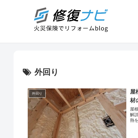
外回り
屋
外回り
材
屋
解
熱