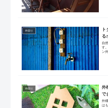
ト
外回り
る
自
す
ン
外
外回り
で
外
は