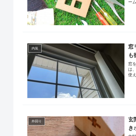
ー
窓
内装
も
窓
は
使
玄
外回り
き