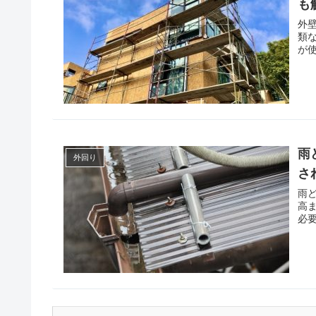
も
外
類
が
雨
外回り
さ
雨
高
必