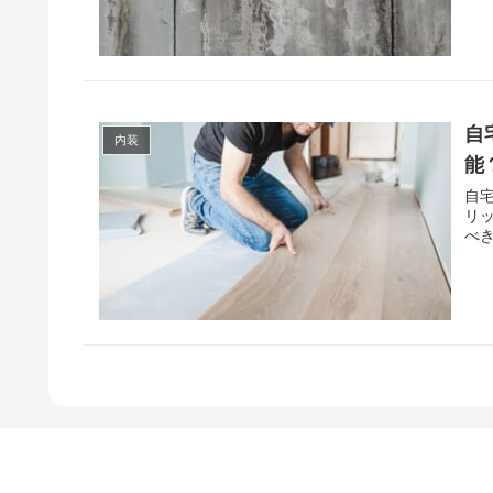
自
内装
能
自
リ
べ