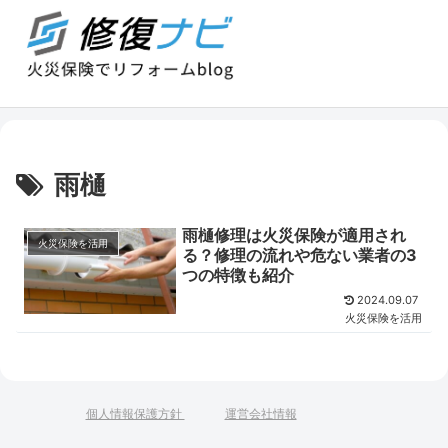
雨樋
雨樋修理は火災保険が適用され
火災保険を活用
る？修理の流れや危ない業者の3
つの特徴も紹介
2024.09.07
火災保険を活用
個人情報保護方針
運営会社情報