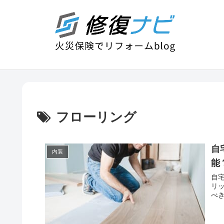
フローリング
自
内装
能
自
リ
べ