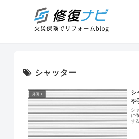
シャッター
シ
外回り
や
シ
に
す