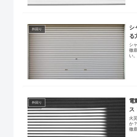
シ
外回り
る
シ
徹
い
電
外回り
ス
火
か
徹